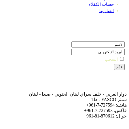
حساب الكفلاء
اتصل بنا
النشرة البريدية
انسحب
تواصل معنا
دوار العربي - خلف سراي لبنان الجنوبي - صيدا - لبنان
سنتر FASCO - ط1
هاتف: 727594-7-961+
فاكس: 727593-7-961+
جوال: 870612-81-961+