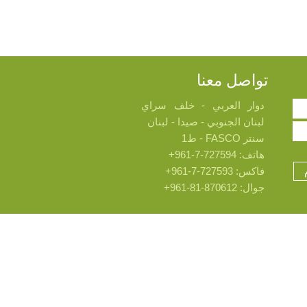
تواصل معنا
دوار العربي - خلف سراي
لبنان الجنوبي - صيدا - لبنان
سنتر FASCO - ط1
هاتف: 727594-7-961+
فاكس: 727593-7-961+
جوال: 870612-81-961+