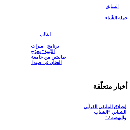
السابق
ملة الشّتاء
التالي
برنامج "ميراث
النّبوة" يخرّج
طالبتين من جامعة
الجنان في صيدا
خبار متعلّقة
إنطلاق الملتقى القرآني
الشبابي "الشباب
والنهضة 2"