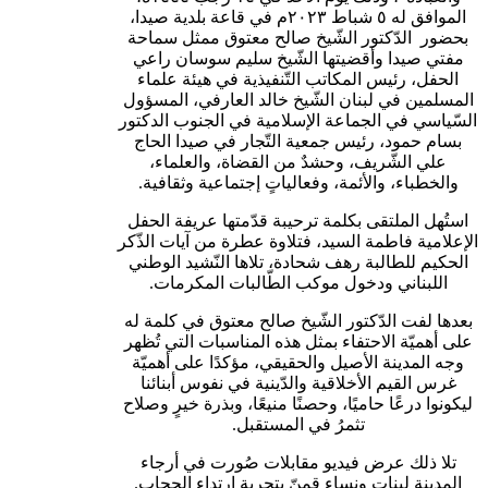
الموافق له ٥ شباط ٢٠٢٣م في قاعة بلدية صيدا،
بحضور الدّكتور الشّيخ صالح معتوق ممثل سماحة
مفتي صيدا وأقضيتها الشّيخ سليم سوسان راعي
الحفل، رئيس المكاتب التّنفيذية في هيئة علماء
المسلمين في لبنان الشّيخ خالد العارفي، المسؤول
لسّياسي في الجماعة الإسلامية في الجنوب الدكتور
بسام حمود، رئيس جمعية التّجار في صيدا الحاج
علي الشّريف، وحشدٌ من القضاة، والعلماء،
والخطباء، والأئمة، وفعالياتٍ إجتماعية وثقافية.
استُهل الملتقى بكلمة ترحيبة قدّمتها عريفة الحفل
لإعلامية فاطمة السيد، فتلاوة عطرة من آيات الذّكر
الحكيم للطالبة رهف شحادة، تلاها النّشيد الوطني
اللبناني ودخول موكب الطّالبات المكرمات.
بعدها لفت الدّكتور الشّيخ صالح معتوق في كلمة له
على أهميّة الاحتفاء بمثل هذه المناسبات التي تُظهر
وجه المدينة الأصيل والحقيقي، مؤكدًا على أهميّة
غرس القيم الأخلاقية والدّينية في نفوس أبنائنا
ليكونوا درعًا حاميًا، وحصنًا منيعًا، وبذرة خيرٍ وصلاح
تثمرُ في المستقبل.
تلا ذلك عرض فيديو مقابلات صُورت في أرجاء
المدينة لبناتٍ ونساءٍ قمنّ بتجربة ارتداء الحجاب.