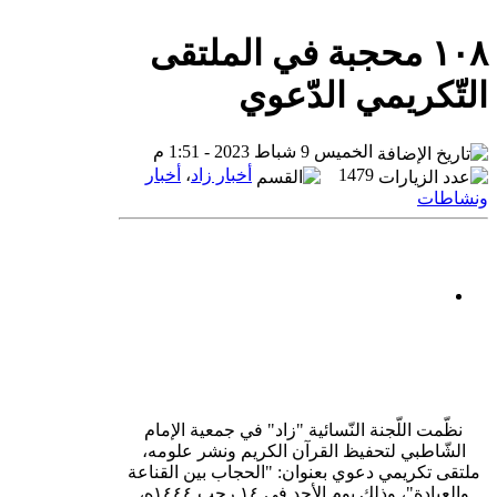
١٠٨ محجبة في الملتقى
لتّكريمي الدّعوي
الخميس 9 شباط 2023 - 1:51 م
1479
أخبار زاد
،
أخبار
نشاطات
نظّمت اللّجنة النّسائية "زاد" في جمعية الإمام
الشّاطبي لتحفيظ القرآن الكريم ونشر علومه،
ملتقى تكريمي دعوي بعنوان: "الحجاب بين القناعة
والعبادة"، وذلك يوم الأحد في ١٤ رجب ١٤٤٤ه،