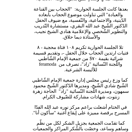
بعدها كانت الجلسة الحوارية: "الحجاب بين القناعة
والعبادة" التي تناولت موضوع الحجاب بأبعاده
الدّينية، والاجتماعية، والنّفسية، مع ضيوف الحفل
الدّكتور الشّيخ عبد الله البقري، مستشارة التّدريب
والتطوير الشّخصي والإعلامية هنادي الشيخ نجيب،
والأستاذة ديما حلاق.
تلا الجلسة الحوارية تكريم ١٠٨ فتاة محجبة - ٨
فتيات ارتدين الحجاب خلال الحفل -، وتقديم قسيمة
شرائية بقيمة ٧٠$ من جمعية الإمام الشّاطبي
واللّجنة النّسائية "زاد"، تصرف من feramoda
للألبسة الشرعية.
ما وزع رئيس مجلس إدارة جمعية الإمام الشّاطبي
الشّيخ شادي الشّيخ، ومديرها الدّكتور الشّيخ محمود
سمهون، ومديرة اللّجنة النّسائية "زاد" الحاجة زهرة
زنتوت، شهادات مشاركة للضّيوف الكرام.
في الختام أشعلت براعم مركز نوره عبد الله الفدّا
لمسرح برقصة مميزة على إيقاع أغنية "سأكون أنا".
كما تقدّمت الجمعية بجزيل الشكر لكل من نظّم
وساهم وساعد، وخصّت بالشّكر المراكز والجمعيات